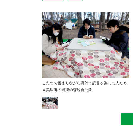
外で読書を楽しむ人たち
こたつで暖まりながら野外で読書を楽しむ人たち
公園
＝美里町の遺跡の森総合公園