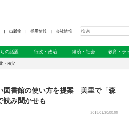
出版物
採用情報
会社情報
まちの話題
行政・政治
経済・社会
教育・ラ
北・秩父
い図書館の使い方を提案 美里で「森
で読み聞かせも
2019/01/30/00:00