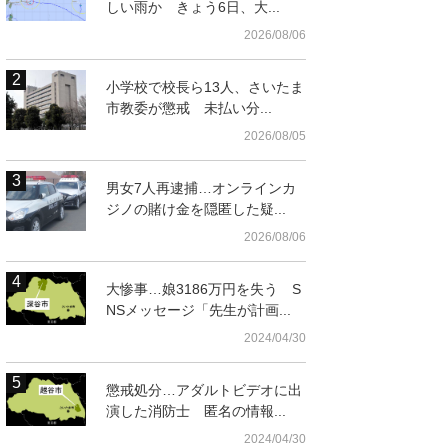
しい雨か きょう6日、大...
2026/08/06
小学校で校長ら13人、さいたま
市教委が懲戒 未払い分...
2026/08/05
男女7人再逮捕…オンラインカ
ジノの賭け金を隠匿した疑...
2026/08/06
大惨事…娘3186万円を失う S
NSメッセージ「先生が計画...
2024/04/30
懲戒処分…アダルトビデオに出
演した消防士 匿名の情報...
2024/04/30