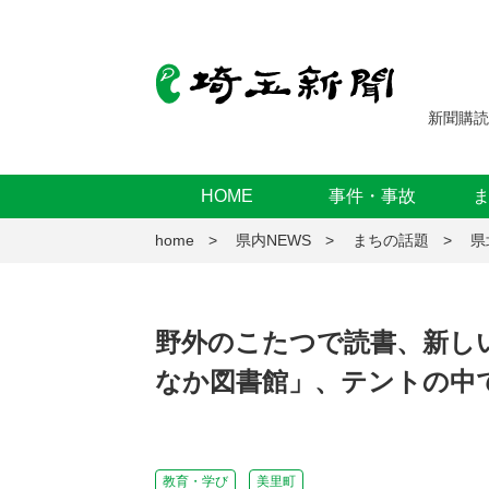
新聞購読
HOME
事件・事故
home
県内NEWS
まちの話題
県
野外のこたつで読書、新し
なか図書館」、テントの中
教育・学び
美里町