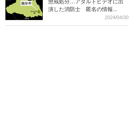
懲戒処分…アダルトビデオに出
演した消防士 匿名の情報...
2024/04/30