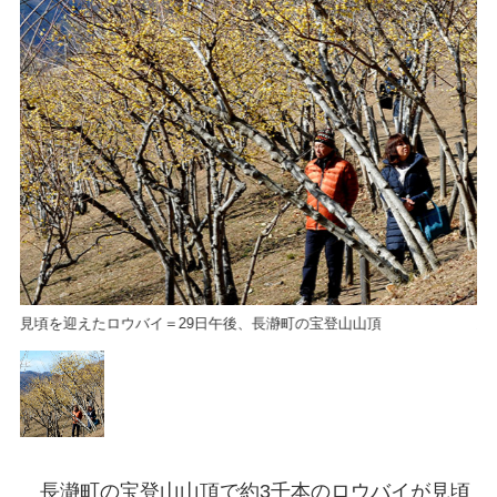
見頃を迎えたロウバイ＝29日午後、長瀞町の宝登山山頂
見
長瀞町の宝登山山頂で約3千本のロウバイが見頃