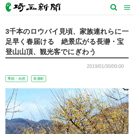
3千本のロウバイ見頃、家族連れらに一
足早く春届ける 絶景広がる長瀞・宝
登山山頂、観光客でにぎわう
2019/01/30/00:00
季節・自然
長瀞町