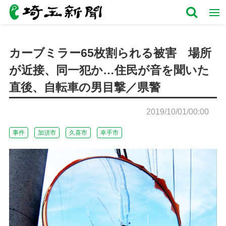
カーブミラー65枚割られる被害 場所
が近接、同一犯か…住民が音を聞いた
直後、自転車の男目撃／県警
2019/10/01/00:00
事件
加須市
久喜市
幸手市