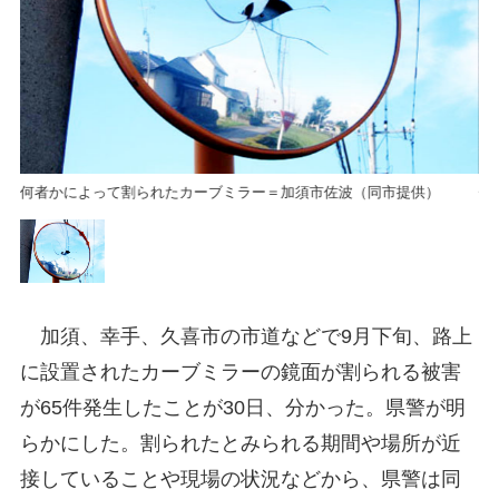
何者かによって割られたカーブミラー＝加須市佐波（同市提供）
何
加須、幸手、久喜市の市道などで9月下旬、路上
に設置されたカーブミラーの鏡面が割られる被害
が65件発生したことが30日、分かった。県警が明
らかにした。割られたとみられる期間や場所が近
接していることや現場の状況などから、県警は同