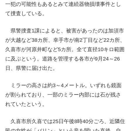
一犯の可能性もあるとみて連続器物損壊事件とし
て捜査している。
県警捜査1課によると、被害があったのは加須市
が大越など38カ所、幸手市が南2丁目など22カ所、
久喜市が河原井町など5カ所。全て直径10キロ範囲
に及ぶという。道路を管理する各市が9月24～26
日、県警に届け出た。
ミラーの高さは約3～4メートル。いずれも鏡面
が割られており、一部のミラー内部には石が残さ
れていたという。
久喜市所久喜では25日午後8時40分ごろ、近隣住
民の女性が「バリン」という音を聞いた直後、自