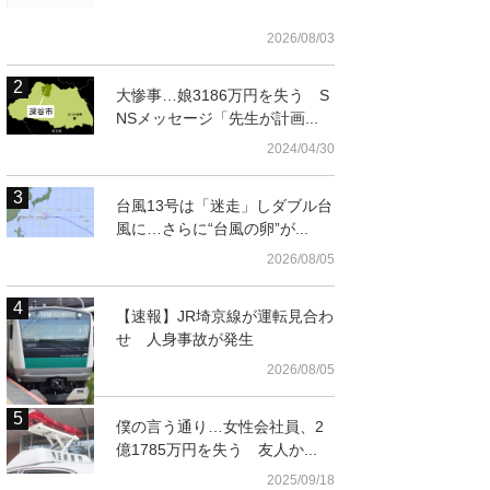
2026/08/03
大惨事…娘3186万円を失う S
NSメッセージ「先生が計画...
2024/04/30
台風13号は「迷走」しダブル台
風に…さらに“台風の卵”が...
2026/08/05
【速報】JR埼京線が運転見合わ
せ 人身事故が発生
2026/08/05
僕の言う通り…女性会社員、2
億1785万円を失う 友人か...
2025/09/18