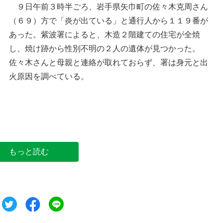
９日午前３時半ごろ、岩手県矢巾町の佐々木克周さん
（６９）方で「炎が出ている」と通行人から１１９番が
あった。紫波署によると、木造２階建ての住宅が全焼
し、焼け跡から性別不明の２人の遺体が見つかった。
佐々木さんと母親と連絡が取れておらず、署は身元と出
火原因を調べている。
もっと読む
ツイート
シェア
シェア