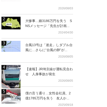
2026/08/03
大惨事…娘3186万円を失う S
NSメッセージ「先生が計画...
2024/04/30
台風13号は「迷走」しダブル台
風に…さらに“台風の卵”が...
2026/08/05
【速報】JR埼京線が運転見合わ
せ 人身事故が発生
2026/08/05
僕の言う通り…女性会社員、2
億1785万円を失う 友人か...
2025/09/18