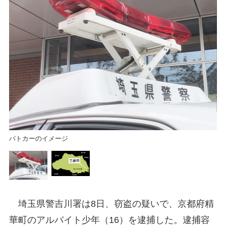
三
パトカーのイメージ
埼玉県警吉川署は8日、窃盗の疑いで、京都府精
華町のアルバイト少年（16）を逮捕した。逮捕容