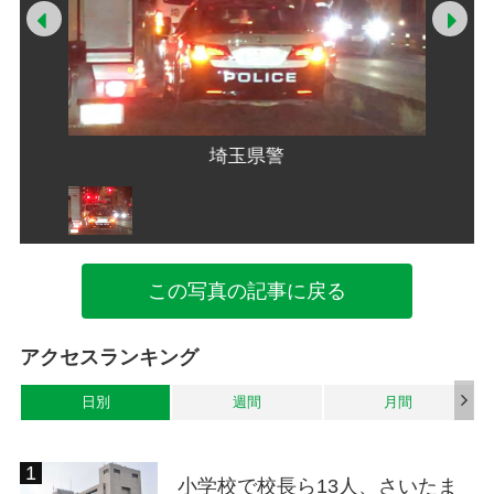
Prev
Ne
埼玉県警
この写真の記事に戻る
アクセスランキング
日別
週間
月間
小学校で校長ら13人、さいたま