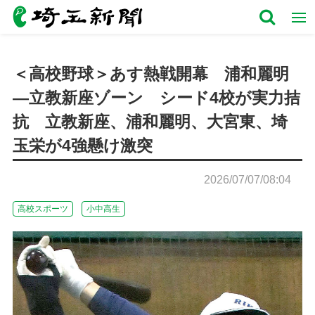
＜高校野球＞あす熱戦開幕 浦和麗明
―立教新座ゾーン シード4校が実力拮
抗 立教新座、浦和麗明、大宮東、埼
玉栄が4強懸け激突
2026/07/07/08:04
高校スポーツ
小中高生