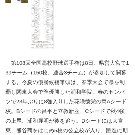
第108回全国高校野球選手権は8日、県営大宮で1
39チーム（150校、連合3チーム）が参加して開幕
する。今夏の優勝候補筆頭は、春季大会で県を制
覇し関東大会で準優勝した浦和学院、春のセンバ
ツで23年ぶりに8強入りした花咲徳栄の両Aシード
校。Bシードの昌平と立教新座、Cシードで秋4強
の上尾、浦和麗明が後を追う。Dシードには大宮
東、熊谷商をはじめ5校の公立校が入り、躍進に期