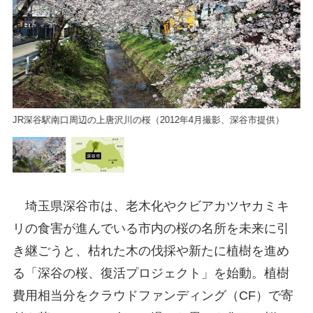
JR深谷駅南口周辺の上唐沢川の桜（2012年4月撮影、深谷市提供）
深
埼玉県深谷市は、老木化やクビアカツヤカミキ
リの食害が進んでいる市内の桜の名所を未来に引
き継ごうと、枯れた木の伐採や新たに植樹を進め
る「深谷の桜、復活プロジェクト」を始動。植樹
費用相当分をクラウドファンディング（CF）で寄