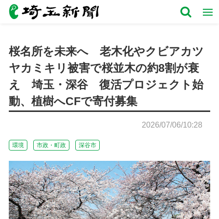
桜名所を未来へ 老木化やクビアカツ
ヤカミキリ被害で桜並木の約8割が衰
え 埼玉・深谷 復活プロジェクト始
動、植樹へCFで寄付募集
2026/07/06/10:28
環境
市政・町政
深谷市