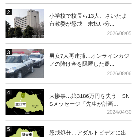
小学校で校長ら13人、さいたま
市教委が懲戒 未払い分...
2026/08/05
男女7人再逮捕…オンラインカジ
ノの賭け金を隠匿した疑...
2026/08/06
大惨事…娘3186万円を失う SN
Sメッセージ「先生が計画...
2024/04/30
懲戒処分…アダルトビデオに出