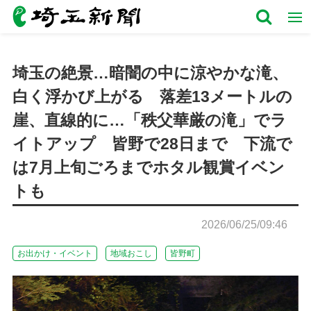
埼玉の絶景…暗闇の中に涼やかな滝、
白く浮かび上がる 落差13メートルの
崖、直線的に…「秩父華厳の滝」でラ
イトアップ 皆野で28日まで 下流で
は7月上旬ごろまでホタル観賞イベン
トも
2026/06/25/09:46
お出かけ・イベント
地域おこし
皆野町