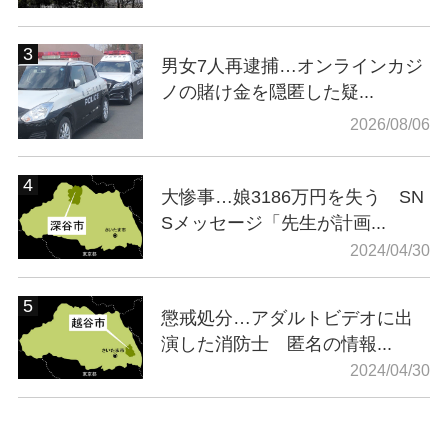
男女7人再逮捕…オンラインカジ
ノの賭け金を隠匿した疑...
2026/08/06
大惨事…娘3186万円を失う SN
Sメッセージ「先生が計画...
2024/04/30
懲戒処分…アダルトビデオに出
演した消防士 匿名の情報...
2024/04/30