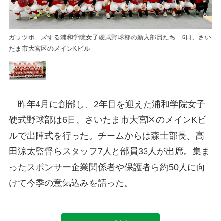
さい
ガッツポーズする浦和学院女子硬式野球部の新入部員たち＝6日、さい
ガ
たま市大宮区のメインKビル
た
昨年4月に創部し、2年目を迎えた浦和学院女子
硬式野球部は6日、さいたま市大宮区のメインKビ
ルで出陣式を行った。チームからは森士部長、高
田涼太監督らスタッフ7人と部員33人が出席。集ま
ったスポンサー企業関係者や保護者ら約50人に向
けて今季の意気込みを語った。