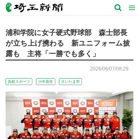
浦和学院に女子硬式野球部 森士部長
が立ち上げ携わる 新ユニフォーム披
露も 主将「一勝でも多く」
2026/06/07/08:29
高校スポーツ
小中高生
さいたま市