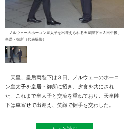
、
ノルウェーのホーコン皇太子を出迎えられる天皇陛下＝３日午後、
ノ
皇居・御所（代表撮影）
皇
天皇、皇后両陛下は３日、ノルウェーのホーコ
ン皇太子を皇居・御所に招き、夕食を共にされ
た。これまで皇太子と交流を重ねており、天皇陛
下は車寄せで出迎え、笑顔で握手を交わした。
もっと読む