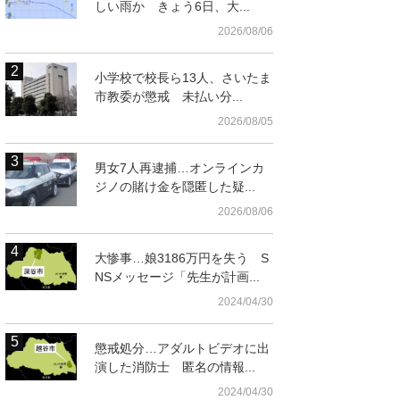
しい雨か きょう6日、大...
2026/08/06
小学校で校長ら13人、さいたま
市教委が懲戒 未払い分...
2026/08/05
男女7人再逮捕…オンラインカ
ジノの賭け金を隠匿した疑...
2026/08/06
大惨事…娘3186万円を失う S
NSメッセージ「先生が計画...
2024/04/30
懲戒処分…アダルトビデオに出
演した消防士 匿名の情報...
2024/04/30