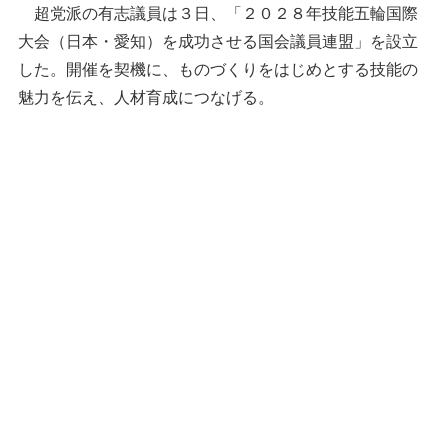
超党派の有志議員は３日、「２０２８年技能五輪国際
大会（日本・愛知）を成功させる国会議員連盟」を設立
した。開催を契機に、ものづくりをはじめとする技能の
魅力を伝え、人材育成につなげる。
「２０２８年技能五輪国際大会を成功させる国
会議員連盟」の設立総会であいさつする自民党の
加藤前財務相＝３日午後、国会