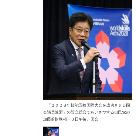
際大会を成功させる国
「２０２８年技能五輪国際大会を成功させる国
であいさつする自民党の
会議員連盟」の設立総会であいさつする自民党の
、国会
加藤前財務相＝３日午後、国会