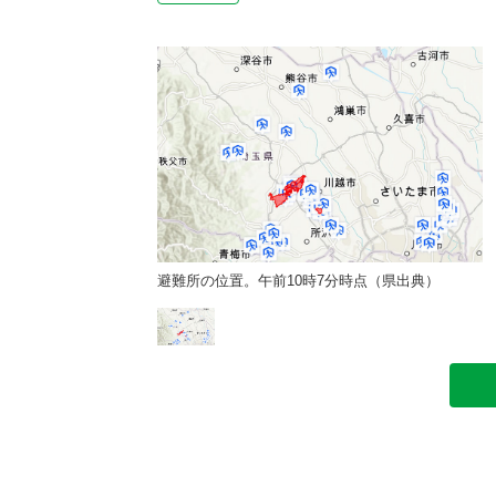
7分時点（県出典）
避難所の位置。午前10時7分時点（県出典）