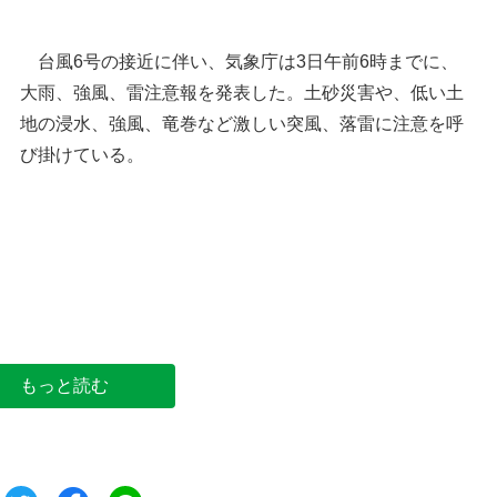
台風6号の接近に伴い、気象庁は3日午前6時までに、
大雨、強風、雷注意報を発表した。土砂災害や、低い土
地の浸水、強風、竜巻など激しい突風、落雷に注意を呼
び掛けている。
避難所の位置。午前10時7分時点（県出典）
もっと読む
ツイート
シェア
シェア