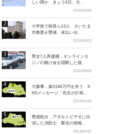
しい雨か きょう6日、大...
2026/08/06
小学校で校長ら13人、さいたま
市教委が懲戒 未払い分...
2026/08/05
男女7人再逮捕…オンラインカ
ジノの賭け金を隠匿した疑...
2026/08/06
大惨事…娘3186万円を失う S
NSメッセージ「先生が計画...
2024/04/30
懲戒処分…アダルトビデオに出
演した消防士 匿名の情報...
2024/04/30