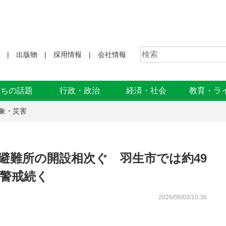
出版物
採用情報
会社情報
まちの話題
行政・政治
経済・社会
教育・ラ
象・災害
避難所の開設相次ぐ 羽生市では約49
の警戒続く
2026/06/03/10:38