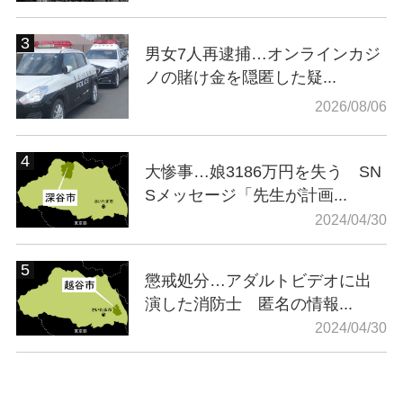
男女7人再逮捕…オンラインカジ
ノの賭け金を隠匿した疑...
2026/08/06
大惨事…娘3186万円を失う SN
Sメッセージ「先生が計画...
2024/04/30
懲戒処分…アダルトビデオに出
演した消防士 匿名の情報...
2024/04/30