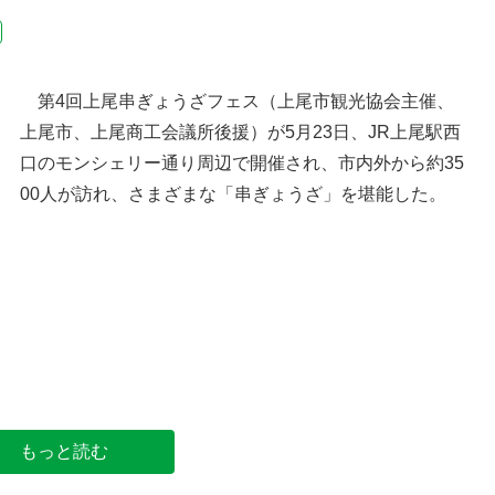
第4回上尾串ぎょうざフェス（上尾市観光協会主催、
上尾市、上尾商工会議所後援）が5月23日、JR上尾駅西
口のモンシェリー通り周辺で開催され、市内外から約35
00人が訪れ、さまざまな「串ぎょうざ」を堪能した。
上尾市の位置
上尾串ぎょうざを味わう市民
ンシェリー通り
もっと読む