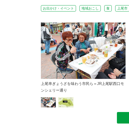
お出かけ・イベント
地域おこし
食
上尾市
上尾串ぎょうざを味わう市民ら＝JR上尾駅西口モ
ンシェリー通り