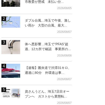
市教委が懲戒 未払い分...
2026/08/05
ダブル台風…埼玉で午後、激し
い雨か 大型の台風、最大...
2026/08/07
体へ悪影響…埼玉で“PFAS”超
過、12カ所で確認 事業所の...
2026/08/06
【速報】圏央道で渋滞31キロ、
ら＝JR上尾駅西口モ
通過に80分 外環道は事...
2026/08/07
資さんうどん、埼玉7店目オー
プンへ ガストから業態転...
2026/08/07