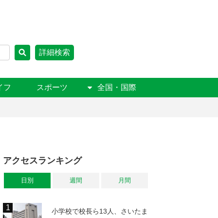
詳細検索
イフ
スポーツ
全国・国際
アクセスランキング
日別
週間
月間
小学校で校長ら13人、さいたま