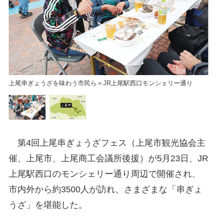
上尾串ぎょうざを味わう市民ら＝JR上尾駅西口モンシェリー通り
上
第4回上尾串ぎょうざフェス（上尾市観光協会主
催、上尾市、上尾商工会議所後援）が5月23日、JR
上尾駅西口のモンシェリー通り周辺で開催され、
市内外から約3500人が訪れ、さまざまな「串ぎょ
うざ」を堪能した。