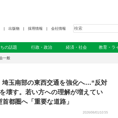
出版物
採用情報
会社情報
まちの話題
行政・政治
経済・社会
教育・ラ
会一般
、埼玉南部の東西交通を強化へ…“反対
域を壊す。若い方への理解が増えてい
型首都圏へ「重要な道路」
2026/06/01/10:55