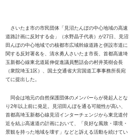
さいたま市の市民団体「見沼たんぼの中心地域の高速
道路計画に反対する会」（水野晶子代表）が27日、見沼
田んぼの中心地域での核都市広域幹線道路と併設市道に
関する反対署名を、清水勇人さいたま市長、首都高速埼
玉新都心線東北道延伸促進議員懇話会の村井英樹会長
（衆院埼玉1区）、国土交通省大宮国道工事事務所長宛
てに提出した。
さいたま市周辺の首都高のほか、東北道、圏央
さいたま市周辺の首都高エ
道、外環道、関越道の位置
同会は地元の自然保護団体のメンバーらが発起人とな
り2年以上前に発足。見沼田んぼを通る可能性が高い、
首都高埼玉新都心線見沼インターチェンジから東北道付
近を結ぶ高速道の計画において、「良好な風致・環境・
景観を持った地域を壊す」などと訴える活動を続けてい