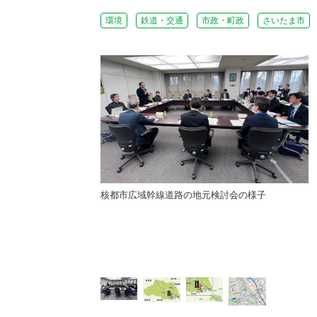
環境
鉄道・交通
市政・町政
さいたま市
核都市広域幹線道路の地元検討会の様子
検討会で示された埼玉新
ート帯案（大宮国道事務
提供）