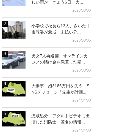
しい雨か きょう6日、大...
2026/08/06
小学校で校長ら13人、さいたま
市教委が懲戒 未払い分...
2026/08/05
男女7人再逮捕…オンラインカ
ジノの賭け金を隠匿した疑...
2026/08/06
核都
大惨事…娘3186万円を失う S
リア拡大地図
NSメッセージ「先生が計画...
核都市広域幹線道路地元検討会で示された埼玉新
2024/04/30
都心線―東北道付近のルート帯案（大宮国道事務
所・埼玉県・さいたま市提供）
懲戒処分…アダルトビデオに出
演した消防士 匿名の情報...
2024/04/30