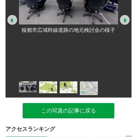
Prev
Ne
核都市広域幹線道路の地元検討会の様子
さいた
圏
示された
ート帯案
たま市提
この写真の記事に戻る
アクセスランキング