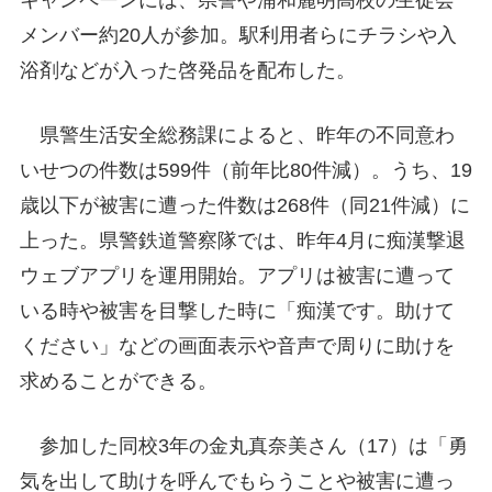
キャンペーンには、県警や浦和麗明高校の生徒会
メンバー約20人が参加。駅利用者らにチラシや入
浴剤などが入った啓発品を配布した。
県警生活安全総務課によると、昨年の不同意わ
いせつの件数は599件（前年比80件減）。うち、19
歳以下が被害に遭った件数は268件（同21件減）に
上った。県警鉄道警察隊では、昨年4月に痴漢撃退
ウェブアプリを運用開始。アプリは被害に遭って
いる時や被害を目撃した時に「痴漢です。助けて
ください」などの画面表示や音声で周りに助けを
求めることができる。
参加した同校3年の金丸真奈美さん（17）は「勇
気を出して助けを呼んでもらうことや被害に遭っ