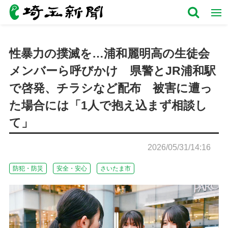
性暴力の撲滅を…浦和麗明高の生徒会
メンバーら呼びかけ 県警とJR浦和駅
で啓発、チラシなど配布 被害に遭っ
た場合には「1人で抱え込まず相談し
て」
2026/05/31/14:16
防犯・防災
安全・安心
さいたま市