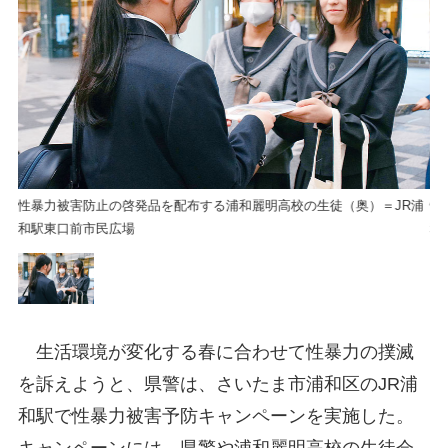
浦
性暴力被害防止の啓発品を配布する浦和麗明高校の生徒（奥）＝JR浦
性
和駅東口前市民広場
和
生活環境が変化する春に合わせて性暴力の撲滅
を訴えようと、県警は、さいたま市浦和区のJR浦
和駅で性暴力被害予防キャンペーンを実施した。