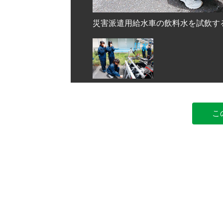
ち＝上尾市立尾山台小学校
災害派遣用給水車の飲料水を試飲す
こ