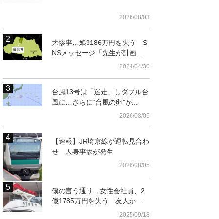
2026/08/03
大惨事…娘3186万円を失う S
NSメッセージ「先生が計画...
2024/04/30
台風13号は「迷走」しダブル台
風に…さらに“台風の卵”が...
2026/08/05
t
【速報】JR埼京線が運転見合わ
せ 人身事故が発生
2026/08/05
僕の言う通り…女性会社員、2
億1785万円を失う 友人か...
2025/09/18