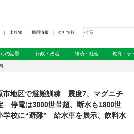
出版物
採用情報
会社情報
まちの話題
行政・政治
経済・社会
教育・ラ
南
原市地区で避難訓練 震度7、マグニチ
 停電は3000世帯超、断水も1800世
小学校に“避難” 給水車を展示、飲料水