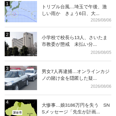
トリプル台風…埼玉で午後、激
しい雨か きょう6日、大...
2026/08/06
小学校で校長ら13人、さいたま
市教委が懲戒 未払い分...
2026/08/05
男女7人再逮捕…オンラインカジ
ノの賭け金を隠匿した疑...
2026/08/06
大惨事…娘3186万円を失う SN
Sメッセージ「先生が計画...