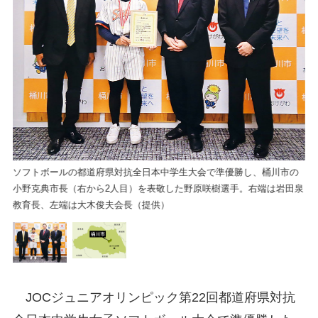
桶
ソフトボールの都道府県対抗全日本中学生大会で準優勝し、桶川市の
小野克典市長（右から2人目）を表敬した野原咲樹選手。右端は岩田泉
教育長、左端は大木俊夫会長（提供）
JOCジュニアオリンピック第22回都道府県対抗