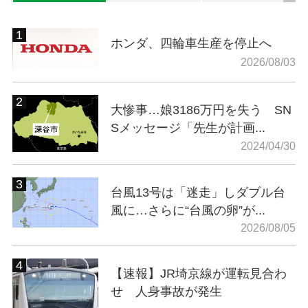
ホンダ、四輪車生産を停止へ
2026/08/03
大惨事…娘3186万円を失う SN
Sメッセージ「先生が計画...
2024/04/30
台風13号は「迷走」しダブル台
風に…さらに“台風の卵”が...
2026/08/05
【速報】JR埼京線が運転見合わ
せ 人身事故が発生