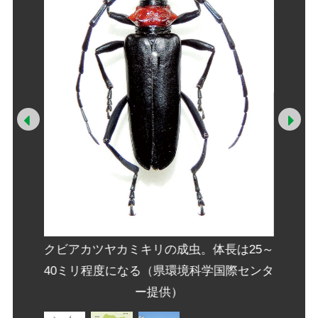
Prev
Ne
クビアカツヤカミキリの成虫。体長は25～
40ミリ程度になる（県環境科学国際センタ
ー提供）