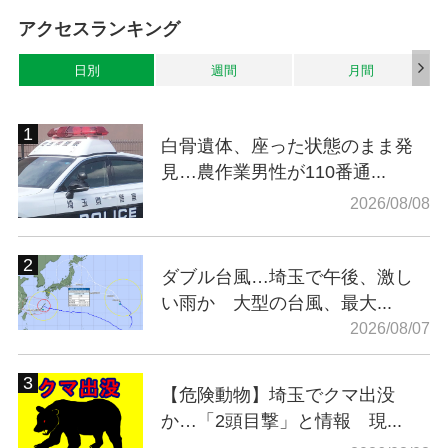
アクセスランキング
日別
週間
月間
白骨遺体、座った状態のまま発
見…農作業男性が110番通...
2026/08/08
ダブル台風…埼玉で午後、激し
い雨か 大型の台風、最大...
2026/08/07
【危険動物】埼玉でクマ出没
か…「2頭目撃」と情報 現...