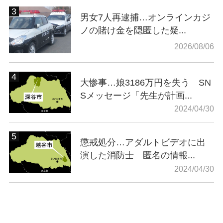
男女7人再逮捕…オンラインカジ
ノの賭け金を隠匿した疑...
2026/08/06
大惨事…娘3186万円を失う SN
Sメッセージ「先生が計画...
2024/04/30
懲戒処分…アダルトビデオに出
演した消防士 匿名の情報...
2024/04/30