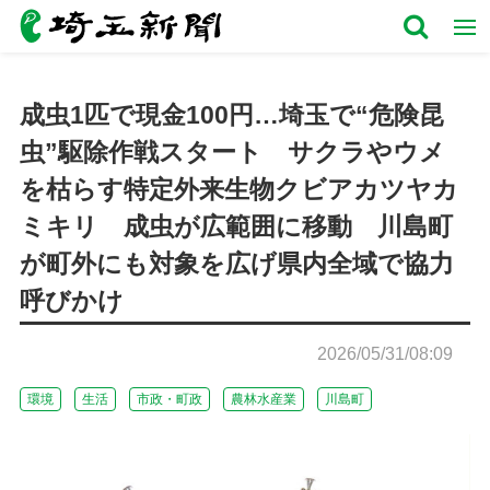
成虫1匹で現金100円…埼玉で“危険昆
虫”駆除作戦スタート サクラやウメ
を枯らす特定外来生物クビアカツヤカ
ミキリ 成虫が広範囲に移動 川島町
が町外にも対象を広げ県内全域で協力
呼びかけ
2026/05/31/08:09
環境
生活
市政・町政
農林水産業
川島町