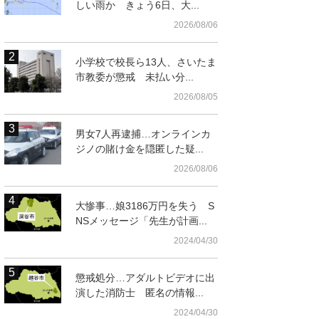
しい雨か きょう6日、大...
2026/08/06
小学校で校長ら13人、さいたま
市教委が懲戒 未払い分...
2026/08/05
男女7人再逮捕…オンラインカ
ジノの賭け金を隠匿した疑...
2026/08/06
大惨事…娘3186万円を失う S
NSメッセージ「先生が計画...
図（国土地理院HPよ
2024/04/30
懲戒処分…アダルトビデオに出
演した消防士 匿名の情報...
2024/04/30