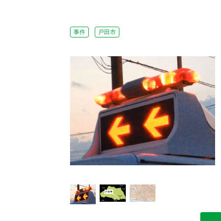
事件
戸田市
地図（国土地理院HPよ