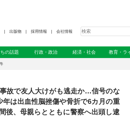
出版物
採用情報
会社情報
まちの話題
行政・政治
経済・社会
教育・ラ
件
り事故で友人大けがも逃走か…信号のな
少年は出血性脳挫傷や骨折で6カ月の重
時間後、母親らとともに警察へ出頭し逮
」