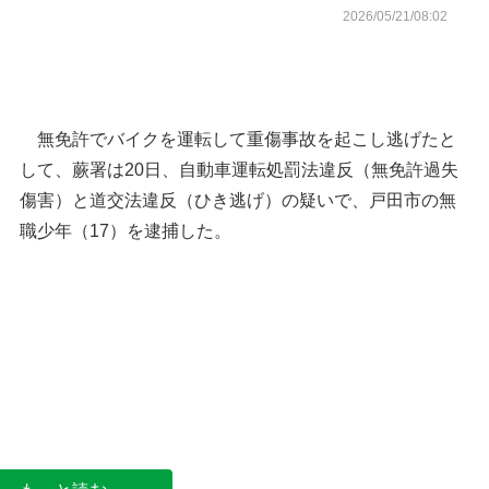
2026/05/21/08:02
無免許でバイクを運転して重傷事故を起こし逃げたと
して、蕨署は20日、自動車運転処罰法違反（無免許過失
傷害）と道交法違反（ひき逃げ）の疑いで、戸田市の無
職少年（17）を逮捕した。
戸田市の位置
戸田市上戸田2丁目周辺の地
り）