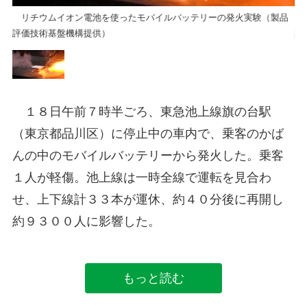
品
リチウムイオン電池を使ったモバイルバッテリーの発火実験（製品
リ
評価技術基盤機構提供）
評
１８日午前７時半ごろ、東急池上線旗の台駅
（東京都品川区）に停止中の車内で、乗客のかば
んの中のモバイルバッテリーから発火した。乗客
１人が軽傷。池上線は一時全線で運転を見合わ
せ、上下線計３３本が運休、約４０分後に再開し
約９３００人に影響した。
もっと読む