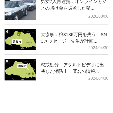
男女7人再逮捕…オンラインカジ
ノの賭け金を隠匿した疑...
2026/08/06
大惨事…娘3186万円を失う SN
Sメッセージ「先生が計画...
2024/04/30
懲戒処分…アダルトビデオに出
演した消防士 匿名の情報...
2024/04/30