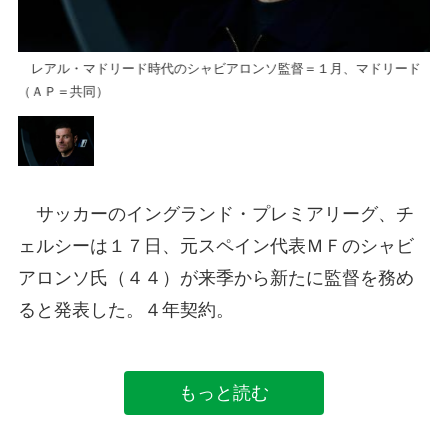
ド
レアル・マドリード時代のシャビアロンソ監督＝１月、マドリード
レ
（ＡＰ＝共同）
（
サッカーのイングランド・プレミアリーグ、チ
ェルシーは１７日、元スペイン代表ＭＦのシャビ
アロンソ氏（４４）が来季から新たに監督を務め
ると発表した。４年契約。
もっと読む