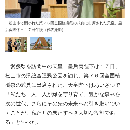
典
天
＝
松山市で開かれた第７６回全国植樹祭の式典に出席された天皇、皇
后両陛下＝１７日午後（代表撮影）
愛媛県を訪問中の天皇、皇后両陛下は１７日、
松山市の県総合運動公園を訪れ、第７６回全国植
樹祭の式典に出席された。天皇陛下はあいさつで
「私たち一人一人が緑を守り育て、豊かな森林を
次の世代、さらにその先の未来へと引き継いでい
くことが、私たちの果たすべき大切な役割であ
る」と述べた。