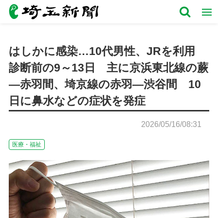
はしかに感染…10代男性、JRを利用
診断前の9～13日 主に京浜東北線の蕨
―赤羽間、埼京線の赤羽―渋谷間 10
日に鼻水などの症状を発症
2026/05/16/08:31
医療・福祉