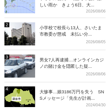
しい雨か きょう6日、大...
2026/08/06
小学校で校長ら13人、さいたま
市教委が懲戒 未払い分...
2026/08/05
男女7人再逮捕…オンラインカジ
ノの賭け金を隠匿した疑...
2026/08/06
大惨事…娘3186万円を失う SN
Sメッセージ「先生が計画...
2024/04/30