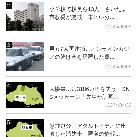
小学校で校長ら13人、さいたま
市教委が懲戒 未払い分...
2026/08/05
男女7人再逮捕…オンラインカジ
ノの賭け金を隠匿した疑...
2026/08/06
大惨事…娘3186万円を失う SN
Sメッセージ「先生が計画...
2024/04/30
懲戒処分…アダルトビデオに出
演した消防士 匿名の情報...