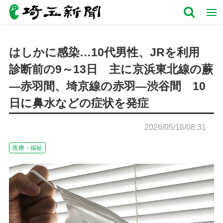
はしかに感染…10代男性、JRを利用
診断前の9～13日 主に京浜東北線の蕨
―赤羽間、埼京線の赤羽―渋谷間 10
日に鼻水などの症状を発症
2026/05/16/08:31
医療・福祉