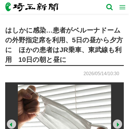
はしかに感染…患者がベルーナドーム
の外野指定席を利用、5日の昼から夕方
に ほかの患者はJR乗車、東武線も利
用 10日の朝と昼に
2026/05/14/10:30
Prev
Ne