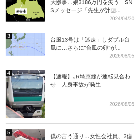
大惨事…娘3186万円を失う SN
Sメッセージ「先生が計画...
2024/04/30
台風13号は「迷走」しダブル台
風に…さらに“台風の卵”が...
2026/08/05
【速報】JR埼京線が運転見合わ
せ 人身事故が発生
2026/08/05
僕の言う通り…女性会社員、2億