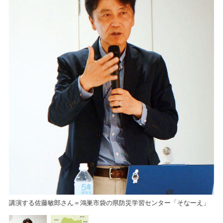
講演する佐藤敏郎さん＝鴻巣市袋の県防災学習センター「そなーえ」