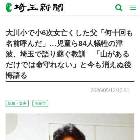
大川小で小6次女亡くした父「何十回も
名前呼んだ」…児童ら84人犠牲の津
波、埼玉で語り継ぐ教訓 「山がある
だけでは命守れない」と今も消えぬ後
悔語る
2026/05/12/10:31
気象・災害
鴻巣市