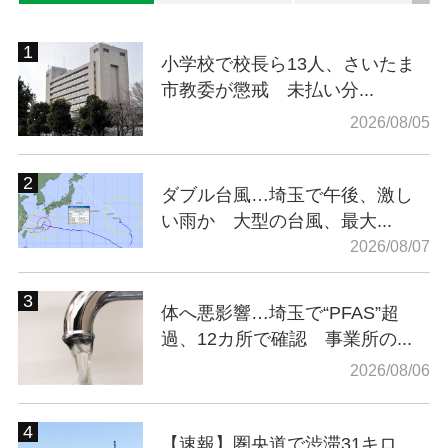
小学校で校長ら13人、さいたま
市教委が懲戒 未払い分...
2026/08/05
ダブル台風…埼玉で午後、激し
い雨か 大型の台風、最大...
2026/08/07
体へ悪影響…埼玉で“PFAS”超
過、12カ所で確認 事業所の...
2026/08/06
【速報】圏央道で渋滞31キロ、