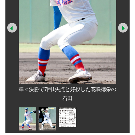
Prev
Ne
せ
準々決勝で7回1失点と好投した花咲徳栄の
出塁
石田