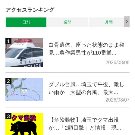
アクセスランキング
日別
週間
月間
白骨遺体、座った状態のまま発
見…農作業男性が110番通...
2026/08/08
ダブル台風…埼玉で午後、激し
い雨か 大型の台風、最大...
2026/08/07
【危険動物】埼玉でクマ出没
か…「2頭目撃」と情報 現...