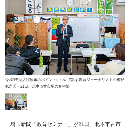
梅野
令和9年度入試改革のポイントについて話す教育ジャーナリストの梅野
令
弘之氏＝21日、北本市古市場の希望塾
弘
埼玉新聞「教育セミナー」が21日、北本市古市