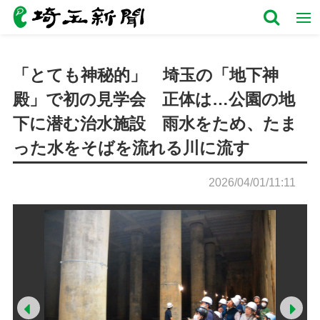
「とても神秘的」 埼玉の「地下神
殿」で初の見学会 正体は…公園の地
下に潜む治水施設 雨水をため、たま
った水をそばを流れる川に流す
2026/04/01/11:11
Prev
Ne