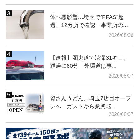
体へ悪影響…埼玉で“PFAS”超
過、12カ所で確認 事業所の...
2026/08/06
【速報】圏央道で渋滞31キロ、
通過に80分 外環道は事...
2026/08/07
資さんうどん、埼玉7店目オープ
ンへ ガストから業態転...
2026/08/07