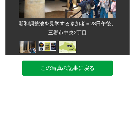
みさと
新和調整池を見学する参加者＝28日午後、
三郷市中央2丁目
この写真の記事に戻る