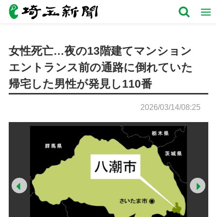
女性死亡…夜の13階建てマンション
エントランス前の通路に倒れていた
帰宅した男性が発見し110番
2026/03/14/08:25
Prev
Ne