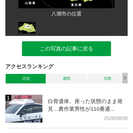
八潮市の位置
この写真の記事に戻る
アクセスランキング
日別
週間
月間
白骨遺体、座った状態のまま発
見…農作業男性が110番通...
2026/08/08