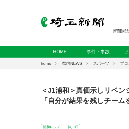
新聞購読
HOME
事件・事故
home
県内NEWS
スポーツ
プロ
＜J1浦和＞真価示しリベ
「自分が結果を残しチーム
浦和レッズ
神川町