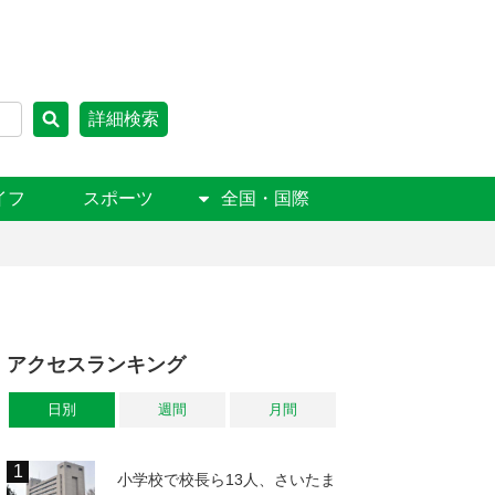
詳細検索
イフ
スポーツ
全国・国際
アクセスランキング
日別
週間
月間
小学校で校長ら13人、さいたま