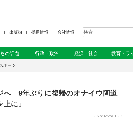
出版物
採用情報
会社情報
まちの話題
行政・政治
経済・社会
教育・ラ
スポーツ
ンジへ 9年ぶりに復帰のオナイウ阿道
を上に」
2026/02/26/11:20