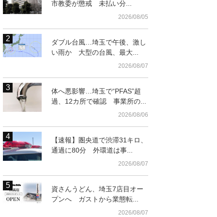
市教委が懲戒 未払い分...
2026/08/05
ダブル台風…埼玉で午後、激し
い雨か 大型の台風、最大...
2026/08/07
体へ悪影響…埼玉で“PFAS”超
過、12カ所で確認 事業所の...
2026/08/06
【速報】圏央道で渋滞31キロ、
通過に80分 外環道は事...
2026/08/07
資さんうどん、埼玉7店目オー
プンへ ガストから業態転...
2026/08/07