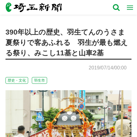
390年以上の歴史、羽生てんのうさま
夏祭りで客あふれる 羽生が最も燃え
る祭り、みこし11基と山車2基
2019/07/14/00:00
歴史・文化
羽生市