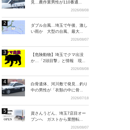
見…農作業男性が110番通...
2026/08/08
ダブル台風…埼玉で午後、激し
い雨か 大型の台風、最大...
2026/08/07
【危険動物】埼玉でクマ出没
か…「2頭目撃」と情報 現...
2026/08/08
白骨遺体、河川敷で発見…釣り
中の男性が「衣類の中に骨...
t
2026/07/18
資さんうどん、埼玉7店目オー
プンへ ガストから業態転...
2026/08/07