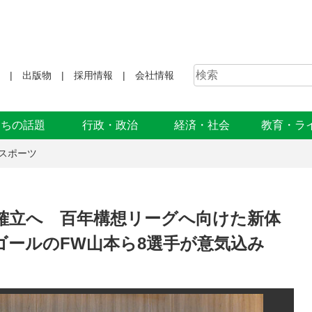
出版物
採用情報
会社情報
まちの話題
行政・政治
経済・社会
教育・ラ
スポーツ
ル確立へ 百年構想リーグへ向けた新体
0ゴールのFW山本ら8選手が意気込み