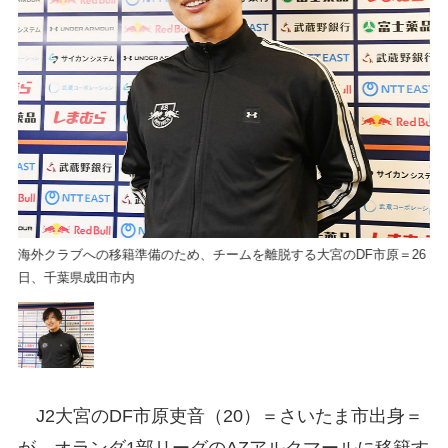
26
海外クラブへの移籍準備のため、チームを離脱する大宮のDF市原＝26
海
日、千葉県成田市内
日
J2大宮のDF市原吏音（20）＝さいたま市出身＝
が、オランダ1部リーグのAZアルクマールに移籍す