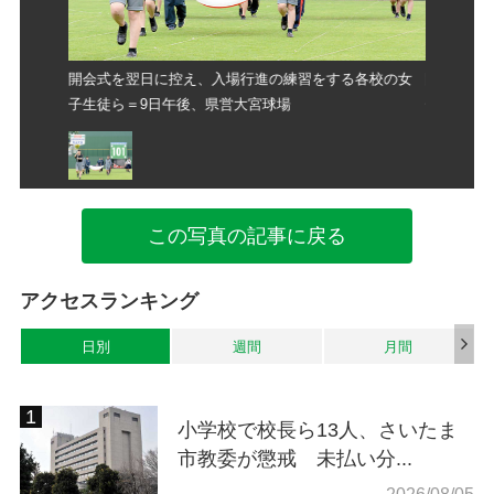
各校の女
開会式を翌日に控え、入場行進の練習をする各校の女
開会式を
子生徒ら＝9日午後、県営大宮球場
子生徒ら
この写真の記事に戻る
アクセスランキング
日別
週間
月間
小学校で校長ら13人、さいたま
市教委が懲戒 未払い分...