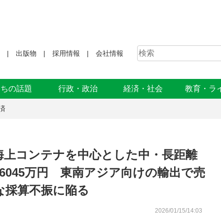
出版物
採用情報
会社情報
まちの話題
行政・政治
経済・社会
教育・ラ
済
海上コンテナを中心とした中・長距離
6045万円 東南アジア向けの輸出で売
な採算不振に陥る
2026/01/15/14:03