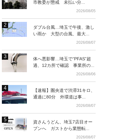
市教委が懲戒 未払い分...
2026/08/05
ダブル台風…埼玉で午後、激し
い雨か 大型の台風、最大...
2026/08/07
体へ悪影響…埼玉で“PFAS”超
過、12カ所で確認 事業所の...
2026/08/06
【速報】圏央道で渋滞31キロ、
通過に80分 外環道は事...
2026/08/07
資さんうどん、埼玉7店目オー
プンへ ガストから業態転...
2026/08/07