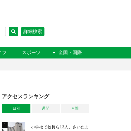
詳細検索
イフ
スポーツ
全国・国際
アクセスランキング
日別
週間
月間
小学校で校長ら13人、さいたま