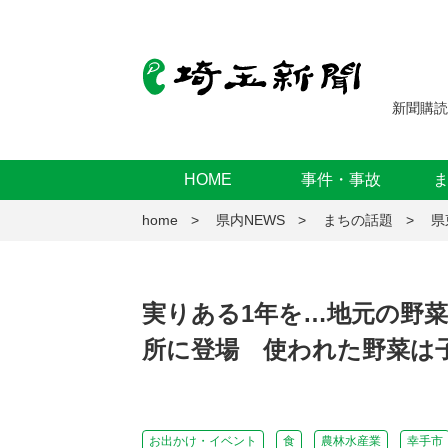
新聞購読
HOME
事件・事故
home
県内NEWS
まちの話題
県
実りある1年を…地元の野菜
所に登場 使われた野菜は子
お出かけ・イベント
食
農林水産業
幸手市