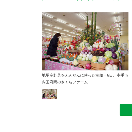
使った宝船＝6日、幸手市
地場産野菜をふんだんに使った宝船＝6日、幸手市
ム
内国府間のさくらファーム