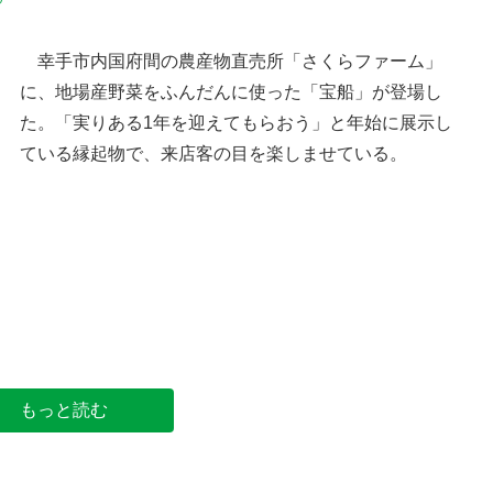
幸手市内国府間の農産物直売所「さくらファーム」
に、地場産野菜をふんだんに使った「宝船」が登場し
た。「実りある1年を迎えてもらおう」と年始に展示し
ている縁起物で、来店客の目を楽しませている。
地場産野菜をふんだんに使った宝船＝6日、幸手市
内国府間のさくらファーム
もっと読む