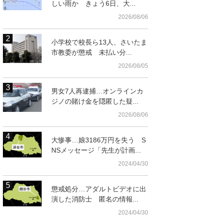
しい雨か きょう6日、大...
2026/08/06
小学校で校長ら13人、さいたま
市教委が懲戒 未払い分...
2026/08/05
男女7人再逮捕…オンラインカ
ジノの賭け金を隠匿した疑...
2026/08/06
大惨事…娘3186万円を失う S
NSメッセージ「先生が計画...
2024/04/30
懲戒処分…アダルトビデオに出
演した消防士 匿名の情報...
2024/04/30