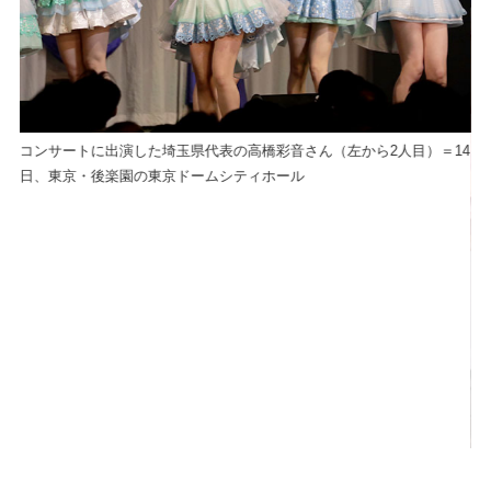
コンサートに出演した埼玉県代表の高橋彩音さん（左から2人目）＝14
日、東京・後楽園の東京ドームシティホール
M