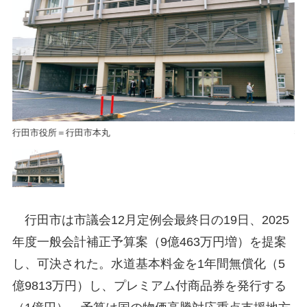
行田市役所＝行田市本丸
行
行田市は市議会12月定例会最終日の19日、2025
年度一般会計補正予算案（9億463万円増）を提案
し、可決された。水道基本料金を1年間無償化（5
億9813万円）し、プレミアム付商品券を発行する