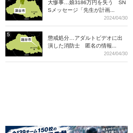
大惨事…娘3186万円を失う SN
Sメッセージ「先生が計画...
2024/04/30
懲戒処分…アダルトビデオに出
演した消防士 匿名の情報...
2024/04/30