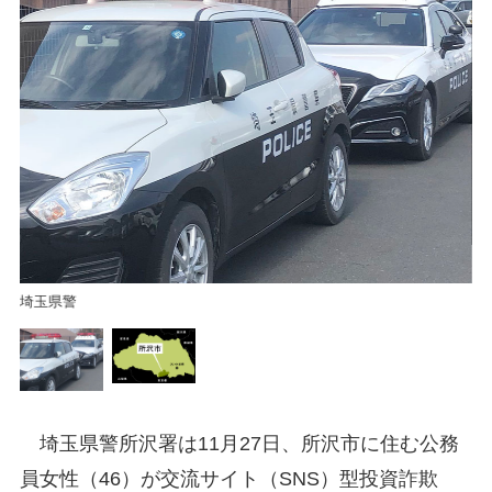
S
埼玉県警
埼玉県警所沢署は11月27日、所沢市に住む公務
員女性（46）が交流サイト（SNS）型投資詐欺