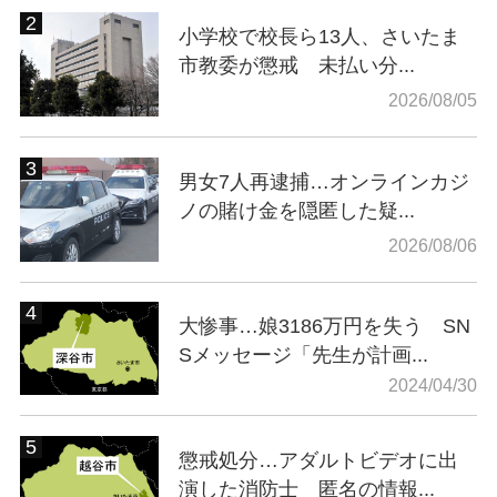
小学校で校長ら13人、さいたま
市教委が懲戒 未払い分...
2026/08/05
男女7人再逮捕…オンラインカジ
ノの賭け金を隠匿した疑...
2026/08/06
大惨事…娘3186万円を失う SN
Sメッセージ「先生が計画...
2024/04/30
懲戒処分…アダルトビデオに出
演した消防士 匿名の情報...