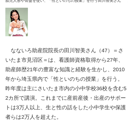
胎児人形や骨盤を使い、「性といのちの授業」を行う田川智美さん
胎
なないろ助産院院長の田川智美さん（47）＝さ
いたま市見沼区＝は、看護師資格取得から27年、
助産師歴21年の豊富な知識と経験を生かし、2010
年から埼玉県内で「性といのちの授業」を行う。
昨年度は主にさいたま市内の小中学校36校を含む5
2カ所で講演。これまでに産前産後・出産のサポー
トは3万人以上、生と性の話をした小中学生や保護
者らは2万人を超えた。