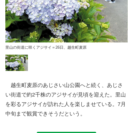
里山の街道に咲くアジサイ＝26日、越生町麦原
里
越生町麦原のあじさい山公園へと続く、あじさ
い街道で約2千株のアジサイが見頃を迎えた。里山
を彩るアジサイが訪れた人を楽しませている。7月
中旬まで観賞できそうだという。