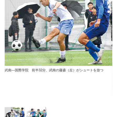
武南―国際学院 前半32分、武南の藤森（左）がシュートを放つ
か
武
ら